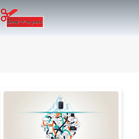
Ski
t
conten