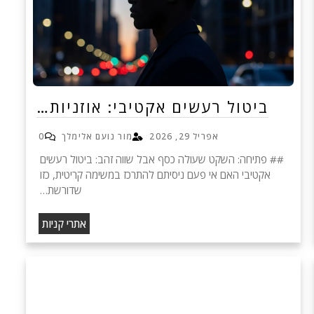
ביטול רעשים אקטיבי: אוזניות…
אפריל 29, 2026
מור נועם אלימלך
0
## פתיחה: השקט שעולה כסף אבל שווה זהב: ביטול רעשים
אקטיבי האם אי פעם ניסיתם להתרכז במשימה קריטית, כזו
שדורשת…
אתרי קניות