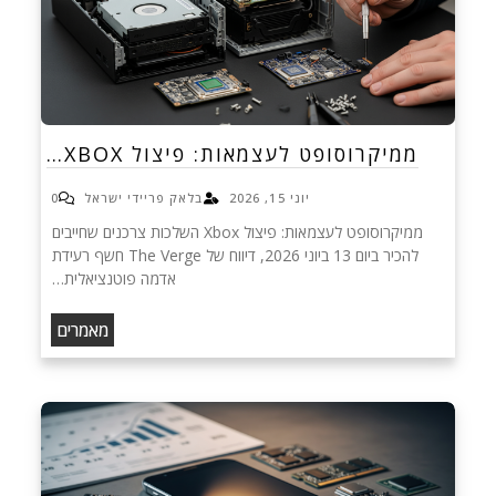
ממיקרוסופט לעצמאות: פיצול XBOX…
יוני 15, 2026
בלאק פריידי ישראל
0
ממיקרוסופט לעצמאות: פיצול Xbox השלכות צרכנים שחייבים
להכיר ביום 13 ביוני 2026, דיווח של The Verge חשף רעידת
אדמה פוטנציאלית…
מאמרים