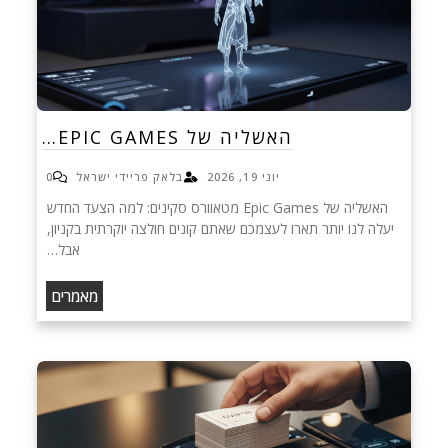
האשליה של EPIC GAMES…
יוני 19, 2026
בלאק פריידי ישראל
0
האשליה של Epic Games מטאוורס סקינים: למה הצעד החדש
יעלה לנו יותר תארו לעצמכם שאתם קונים חולצה יוקרתית בקניון,
אבל…
מאמרים