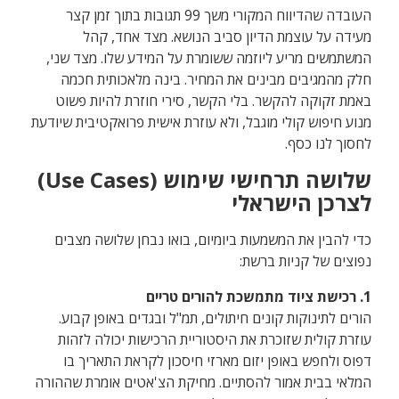
העובדה שהדיווח המקורי משך 99 תגובות בתוך זמן קצר
מעידה על עוצמת הדיון סביב הנושא. מצד אחד, קהל
המשתמשים מריע ליוזמה ששומרת על המידע שלו. מצד שני,
חלק מהמגיבים מבינים את המחיר. בינה מלאכותית חכמה
באמת זקוקה להקשר. בלי הקשר, סירי חוזרת להיות פשוט
מנוע חיפוש קולי מוגבל, ולא עוזרת אישית פרואקטיבית שיודעת
לחסוך לנו כסף.
שלושה תרחישי שימוש (Use Cases)
לצרכן הישראלי
כדי להבין את המשמעות ביומיום, בואו נבחן שלושה מצבים
נפוצים של קניות ברשת:
1. רכישת ציוד מתמשכת להורים טריים
הורים לתינוקות קונים חיתולים, תמ"ל ובגדים באופן קבוע.
עוזרת קולית שזוכרת את היסטוריית הרכישות יכולה לזהות
דפוס ולחפש באופן יזום מארזי חיסכון לקראת התאריך בו
המלאי בבית אמור להסתיים. מחיקת הצ'אטים אומרת שההורה