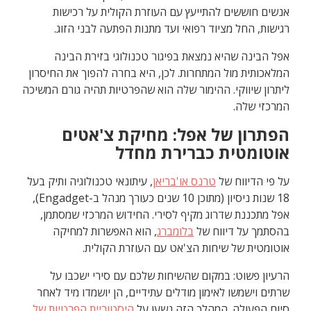
אנשים חוששים להתייעץ עם העוזרת הקולית על רכישות
רגישות, החל מציוד רפואי ועד מתנות הפתעה לבני הזוג.
אפל הבינה שהיא נמצאת בפיגור טכנולוגי בזירת הבינה
המלאכותית מול המתחרות. לכן, היא בחרה להפוך את החיסרון
ליתרון שיווקי. ההימור שלה הוא שהפרטיות תהיה גורם המשיכה
המרכזי שלה.
הפתרון של אפל: מחיקת צ'אטים
אוטומטית כברירת מחדל
על פי הדיווח של
טרנס או'בריאן
, עיתונאי טכנולוגיה ותיק בעל
18 שנות ניסיון (מתוכן 10 שנים כעורך מנהל ב-Engadget),
אפל מתכננת שדרוג מקיף לסירי. החידוש המרכזי שמסתמן,
בהסתמך על דיווח של
בלומברג
, הוא האפשרות למחיקה
אוטומטית של שיחות הצ'אט עם העוזרת הקולית.
הרעיון פשוט: במקום שהשיחות שלכם עם סירי ישכבו על
שרתים וישמשו לאימון מודלים עתידיים, הן יושמדו מיד לאחר
סיום הפעולה. המהלך הזה נשען על
היסטוריית הפרטיות של