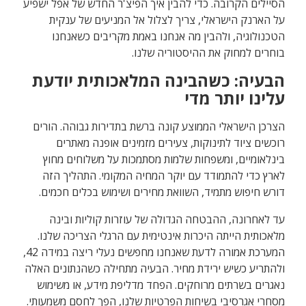
הסיילים הקרובה. כדי להבין איך הפיצ'ר החדש של אפל ישפיע
על הארנק הישראלי, צריך לצלול אל המניעים של ענקית
הטכנולוגיה, ולהבין מה אנחנו באמת מקריבים כשאנחנו
בוחרים למחוק את ההיסטוריה שלנו.
הבעיה: כשהבינה המלאכותית יודעת
עלינו יותר מדי
הצרכן הישראלי הממוצע קונה ברשת בתדירות גבוהה. הורים
רוכשים ציוד לתינוקות, צעירים מזמינים אופנה מאתרים
בינלאומיים, ומשפחות שלמות מסתמכות על משלוחים מחוץ
לארץ כדי להתמודד עם יוקר המחיה המקומי. התהליך הזה
דורש חיפוש מתמיד, השוואת מחירים ושימוש בכלים חכמים.
עד לאחרונה, ההבטחה הגדולה של עוזרות קוליות ובינה
מלאכותית הייתה היכרות אינטימית עם הרגלי הצריכה שלנו.
המערכת אמורה לדעת שאנחנו מחפשים נעלי ריצה במידה 42,
ולהתריע כשיש ירידת מחיר. הבעיה מתחילה כשהנתונים האלה
נאגרים בשרתים מרוחקים. הפחד מדליפת מידע, או משימוש
מסחרי אגרסיבי בשיחות הפרטיות שלנו, הפך לחסם משמעותי.