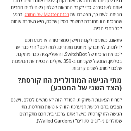
נניח שקניתם את המנעול ואת הקודן. עכשיו אתם רוצים לחבר
אותם לאינטרנט כדי לקבל התראות לטלפון כשהילדים חוזרים
הביתה. לשם כך, תצטרכו את
רכזת Matter של המותג
. ברגע
שהרכזת הזו מחוברת לחשמל בסלון שלכם, היא משדרת אותות
לכל רחבי הבית.
פתאום, כשתרצו לקנות חיישן טמפרטורה או מנוע חכם
לוילונות, לא תבדקו מותגים מתחרים. למה לכם? הרי כבר יש
לכם את הרכזת של SwitchBot, והאפליקציה כבר מותקנת
בטלפון. המנעול שקניתם ב-359 שקלים הבטיח את הנאמנות
שלכם למותג לשנים קרובות.
מתי הגישה המודולרית הזו קורסת?
(הצד השני של המטבע)
למרות הגאונות השיווקית, המודל הזה לא מתאים לכולם, וישנם
מצבים בהם רכישת המערכת הזו היא טעות מוחלטת. מתי
הגישה הזו קורסת? כאשר אתם צרכני בית חכם מתקדמים
שסולדים מ-"גנים סגורים" (Walled Gardens).