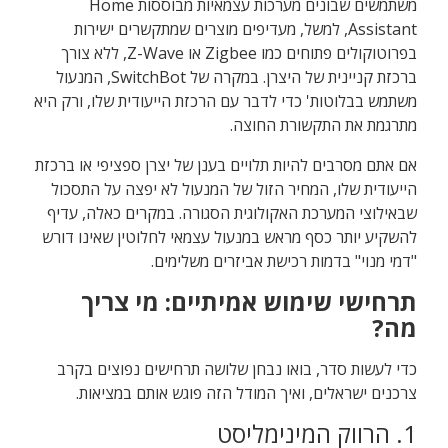
משתמשים שבונים מערכות עצמאיות מבוססות Home
Assistant, למשל, מעדיפים מוצרים שמתקשרים ישירות
בפרוטוקולים פתוחים כמו Zigbee או Z-Wave, ללא צורך
ברכזת קניינית של היצרן. במקרה של SwitchBot, המנעול
משתמש בבלוטות' כדי לדבר עם הרכזת הייעודית שלו, ורק היא
מתרגמת את התקשורת החוצה.
אם אתם מסרבים להיות תלויים בענן של יצרן ספציפי או ברכזת
הייעודית שלו, המחיר הזול של המנעול לא יפצה על התסכול
שבאילוצי המערכת האקולוגית הסגורה. במקרים כאלה, עדיף
להשקיע יותר כסף מראש במנעול עצמאי לחלוטין שאינו דורש
"דמי מנוי" בדמות רכישת אביזרים משלימים.
תרחישי שימוש אמיתיים: מי צריך
מה?
כדי לעשות סדר, בואו נבחן שלושה תרחישים נפוצים בקרב
צרכנים ישראלים, ואיך המודל הזה פוגש אותם במציאות.
1. הרווק המינימליסט