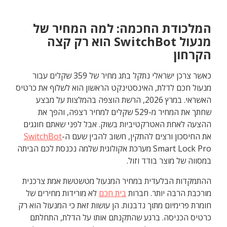
המלכודת החכמה: למה המחיר של
מנעול SwitchBot הוא רק קצה
הקרחון
כאשר צרכן ישראלי נתקל בתג מחיר של 359 שקלים עבור
מנעול חכם לדלת, האינסטינקט הראשון הוא לשלוף את כרטיס
האשראי. במרץ 2026, הרשת הוצפה בהמלצות על מבצע
שחתך את המחיר מ-529 שקלים למחיר רצפה, והפך את
ההצעה לאחת האטרקטיביות בשוק. אבל לפני שאתם חוגגים
את החיסכון ורצים להתקין, חשוב להבין שעם ה-
SwitchBot
Smart Lock Pro מערכת אקולוגית שלמה נכנסת לכם הביתה
במסווה של מוצר בודד וזול.
ההתמקדות הבלעדית במחיר המנעול מטשטשת אמת צרכנית
מורכבת הרבה יותר. חברות
בית חכם
לא מורידות מחירים של
חומרת פרימיום מתוך נדבנות. הן עושות זאת כי המנעול הוא רק
כרטיס הכניסה. ברגע שהתקנתם אותו על הדלת, התחלתם