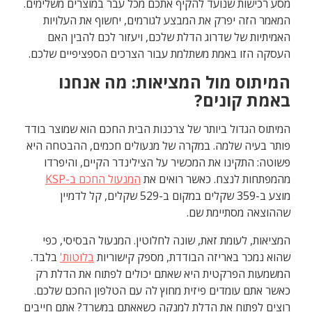
מסע רכישות שנועד להקיף אתכם מכל עבר במוצרים משלימים.
המאמר הזה יפרק את המבצע לגורמים, יחשוף את העלויות
האמיתיות של שדרוג הדלת שלכם, ויעזור לכם להבין האם
העסקה הזו באמת משתלמת עבור הצרכים הספציפיים שלכם.
המיתוס מול המציאות: מה אנחנו
באמת קונים?
המיתוס הגדול ביותר של צרכנות הבית החכם הוא שמוצר בודד
פותר בעיה שלמה. במקרה של מנעולים חכמים, ההבטחה היא
פשוטה: התקינו את המכשיר על הצילינדר הקיים, והיפרדו
מהמפתחות לנצח. כאשר רואים את
המנעול החכם ב-KSP
מוצע ב-359 שקלים במקום ב-529 שקלים, קל לדמיין
שההוצאה מסתיימת שם.
המציאות, לעומת זאת, שונה לחלוטין. המנעול הבסיסי, כפי
שהוא נמכר באריזה הבודדת, מספק קישוריות
בלוטות'
בלבד.
המשמעות הפרקטית היא שאתם יכולים לפתוח את הדלת רק
כאשר אתם עומדים פיזית מחוץ לה עם הטלפון החכם שלכם.
רוצים לפתוח את הדלת למנקה כשאאתם במשרד? אתם חייבים