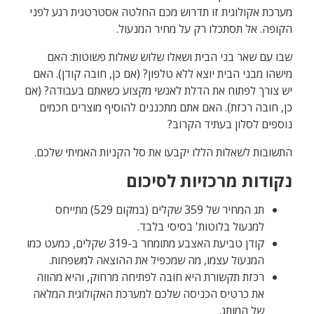
מערכת אקולוגית זו תדרוש מכם החלטה אסטרטגית רגע לפני
הקופה. אל תסתכלו רק על מחיר המנעול.
שבו עם שאר בני הבית ושאלו שלוש שאלות פשוטות: האם
מישהו מבני הבית יוצא ללא טלפון? (אם כן, חובה קודן). האם
יש צורך לפתוח את הדלת לאנשי מקצוע כשאתם בעבודה? (אם
כן, חובה רכזת). האם אתם מתכננים להוסיף מוצרים חכמים
נוספים לסלון בעתיד הקרוב?
התשובות לשאלות הללו יקבעו את סל הקניות האמיתי שלכם.
נקודות מרכזיות לסיכום
תג המחיר של 359 שקלים (במקום 529) מתייחס
למנעול בלוטות' בסיסי בלבד.
קודן טביעת האצבע מתומחר ב-319 שקלים, כמעט כמו
המנעול עצמו, מה שמכפיל את ההוצאה למשפחות.
רכזת תקשורת היא חובה לפתיחה מרחוק, והיא מהווה
את כרטיס הכניסה שלכם למערכת האקולוגית המלאה
של המותג.