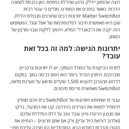
רוצה שהמזגן יידלק ברגע שהדלת נפתחת. כאן נכנסת לתמונה
הרכזת. כאשר בוחנים את המפרט, מגלים כי עבור רכזת
Matter SwitchBot יתרונות רבים שחורגים מגבולות הדלת,
שכן היא מאפשרת חיבור לפלטפורמות של אפל וגוגל. המשתמש
הזה יקנה את ה"באנדל" המלא, ויהפוך ללקוח שבוי ומרצון של
המותג.
יתרונות הגישה: למה זה בכל זאת
עובד?
למרות הביקורת על המודל העסקי, יש לו יתרונות צרכניים
מובהקים. היתרון הגדול ביותר הוא חסם כניסה נמוך. במקום
לדרוש מהצרכן להוציא 1,500 שקלים מראש על מערכת מלאה,
SwitchBot מאפשרת פריסת סיכונים.
עבור מי שמחפש פתרונות של SwitchBot בית חכם מומלץ
להתחיל למפות את הצרכים בהדרגה. קנו את המנעול, בדקו
אם מנגנון הרטרו-פיט עובד טוב על דלת הפלדלת שלכם
(שלרוב דורשת כיול עדין), ורק אם אתם מרוצים – הוסיפו את
הקודן והרכזת בחודש הבא. המודולריות הזו מגינה עליכם מפני