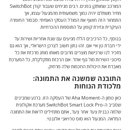
המורכב שמותקן בפנים. רבים מניחים שעבור קודן SwitchBot
מחיר משתלם יהיה נמוך משמעותית מהמנעול עצמו, אך
התמחור הזה חושף את המודל העסקי האמיתי: סבסוד החומרה
העיקרית וגזירת קופון על התוספות ההכרחיות.
בנוסף, כל הרכיבים הללו מגיעים עם שנת אחריות ושירות על
ידי חברת טן איי אם. זהו נתון חשוב לצרכן הישראלי, אך הוא גם
מזכיר לנו שרכישת מוצרים מרובים מאותו מותג מרכזת את כל
סיכוני השירות מול גוף אחד. אם הרכזת מתקלקלת, כל המערכת
מאבדת את היכולות החכמות שלה מרחוק.
התובנה שמשנה את התמונה:
מלכודת הנוחות
כאן טמון ה-Aha Moment של העסקה הזו. ברגע שמבינים
שסביב ה-SwitchBot Smart Lock Pro מערכת אקולוגית
שלמה נבנית צעד אחר צעד, אתם מתחילים לראות את התמונה
המלאה. המנעול הוא סוס טרויאני אלגנטי.