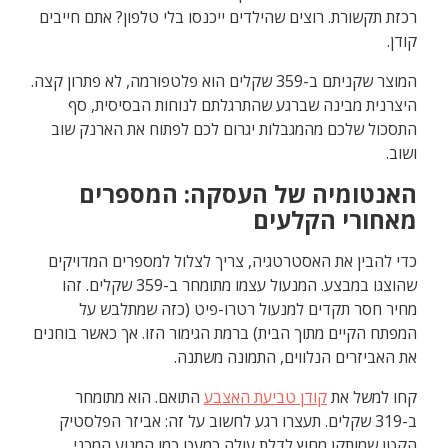
רכזת תקשורת. רוצים שהילדים ייכנסו בלי טלפון? אתם חייבים
קודן.
המוצר שקניתם ב-359 שקלים הוא פלטפורמה, לא פתרון קצה.
היצרנית מבינה שברגע שהתרגלתם לנוחות הבסיסית, סף
התסכול שלכם מהמגבלות יגרום לכם לפתוח את הארנק שוב
ושוב.
האנטומיה של העסקה: המספרים
מאחורי הקלעים
כדי להבין את האסטרטגיה, צריך לצלול למספרים המדויקים
שהוצגו במבצע. המנעול עצמו מתומחר ב-359 שקלים. זהו
מחיר חסר תקדים למנעול רטרו-פיט (כזה שמתלבש על
המפתח הקיים מתוך הבית) ברמת הגימור הזו. אך כאשר בוחנים
את האביזרים הנלווים, התמונה משתנה.
קחו למשל את
קודן טביעת האצבע
התואם. הוא מתומחר
ב-319 שקלים. תעצרו רגע לחשוב על זה: אביזר הפלסטיק
הקטן שמותקן מחוץ לדלת עולה כמעט כמו המנוע המכני