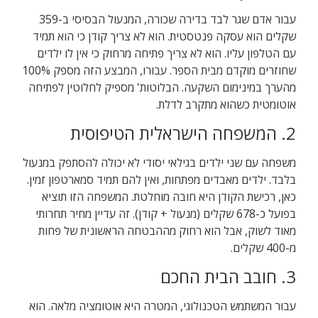
עבור אדם שגר לבד בדירה שכורה, המנעול הבסיסי ב-359
שקלים הוא עסקה פנטסטית. הוא לא צריך קודן כי הוא תמיד
עם הטלפון עליו. הוא לא צריך פתיחה מרחוק כי אין לו ילדים
שחוזרים מוקדם מבית הספר. עבורו, המבצע הזה מספק 100%
מהערך במינימום השקעה. הבלוטות' מספיק לחלוטין לפתיחה
אוטומטית כשהוא מתקרב לדלת.
2. המשפחה הישראלית הטיפוסית
משפחה עם שני ילדים בגילאי יסודי לא יכולה להסתפק במנעול
בלבד. ילדים מאבדים מפתחות, ואין להם תמיד סמארטפון זמין.
כאן, רכישת הקודן היא חובה מוחלטת. המשפחה הזו תוציא
בפועל כ-678 שקלים (מנעול + קודן). זה עדיין מחיר תחרותי
מאוד לשוק, אבל הוא רחוק מההבטחה הראשונית של פחות
מ-400 שקלים.
3. חובב הבית החכם
עבור המשתמש הטכנולוגי, המטרה היא אוטומציה מלאה. הוא