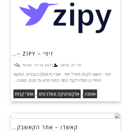
זיפי – ZIPY –…
יולי 31, 2018
בלאק פריידי ישראל
1
זיפי - פשוט לקנות מחו"ל זיפי - איביי (EBAY) בעברית. המקום
היחיד בו תוכלו לקבל החזר כספי מלא על מכס. הזמנה…
,
,
אופנה
אלקטרוניקה וגאדג'טים
אתרי קניות
קאשדו – אתר הקאשבק…