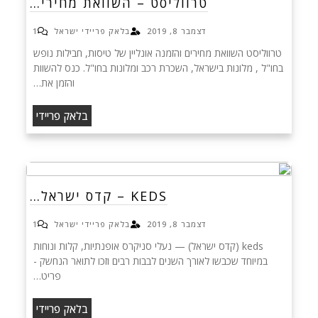
טרווליסט – השוואת מחירי…
דצמבר 8, 2019
בלאק פריידי ישראל
1
טרווליסט השוואת מחירים והזמנה אונליין של טיסות, חבילות נופש
בחו"ל , מלונות בישראל, השכרת רכב ומלונות בחו"ל. כנס להשוות
והזמן את…
בלאק פריידי
KEDS – קדס ישראל…
דצמבר 8, 2019
בלאק פריידי ישראל
1
keds (קדס ישראל) — נעלי סניקרס אופנתיות, קלות ונוחות
במיוחד שכבשו לאורך השנים לבבות רבים וזכו לתואר הנחשק -
פריט…
בלאק פריידי