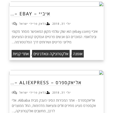
איביי – EBAY –…
יולי 31, 2018
בלאק פריידי ישראל
1
איביי (ebay.com) הוא שוק עולמי מקוון המאפשר מסחר מקומי
ובינלאומי. המוכרים הם אנשים פרטיים ועסקים קטנים המציעים
מיליוני פריטים ושירותים דרך הפלטפורמה…
,
,
אופנה
אלקטרוניקה וגאדג'טים
אתרי קניות
אליאקספרס – ALIEXPRESS –…
יולי 31, 2018
בלאק פריידי ישראל
0
אליאקספרס - אתר המכירות הסיני הענק מבית Alibaba. אלי
אקספרס מציע מחירים זולים ומציאות מדהימות, החל ממוצרים
לרכב, מחשבים ואלקטרוניקה,…