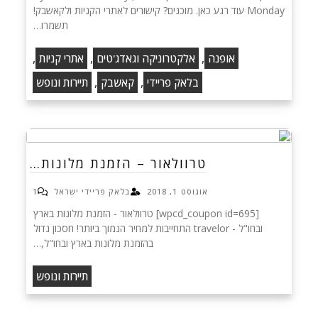
Monday עוד רגע כאן. מוכנים? קישורים לאתרי הקניות ולקאשבק!
תשמרו…
,
,
,
אופנה
אלקטרוניקה וגאדג'טים
אתרי קניות
,
,
בלאק פריידי
קאשבק
תיירות ונופש
טרוולאור – הזמנת מלונות…
אוגוסט 1, 2018
בלאק פריידי ישראל
1
[wpcd_coupon id=695] טרוולאור - הזמנת מלונות בארץ
ובחו"ל - travelor התחייבות למחיר הנמוך ביותר! חסכון גדול
בהזמנת מלונות בארץ ובחו"ל,…
תיירות ונופש