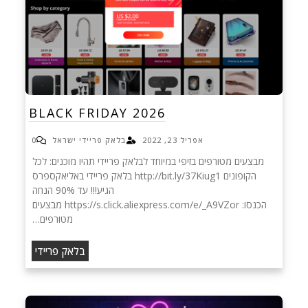
BLACK FRIDAY 2026
אפריל 23, 2022
בלאק פריידי ישראל
0
מבצעים מטורפים בזיפי במיוחד לבלאק פריידי תהיו מוכנים: לכל
הקופונים http://bit.ly/37Kiug1 בלאק פריידי באליאקספרס
הגיע!!! עד 90% הנחה
הכנסו: https://s.click.aliexpress.com/e/_A9VZor מבצעים
מטורפים…
בלאק פריידי