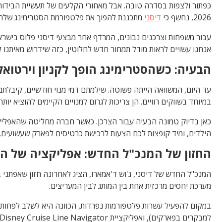
2026, נחשף כי
דיסני
מתכננת להפוך את פלטפורמת הסטרימינג שלה 
עבור משפחות וצרכנים נבונים, המרדף אחר מבצעי דיסני פלוס בישרא
אנחנו עשויים לראות מודל תמחור חדש לחלוטין, כזה שידרוש מאיתנו
הבעיה: כשהסטרימינג הופך לקניון וירטואל
עד היום, המשוואה הייתה פשוטה. שילמתם דמי מנוי חודשיים, קיבלתם
במיוחד בשווקים רוויים. הן צריכות לגרום למנויים הקיימים להוציא יו
כאן בדיוק טמונה הבעיה עבור הצרכן. כאשר חברה מחליטה שהאפליקצ
הילדים, ומיד קופצות לכם הצעות לרכישת כרטיסים לפארק שעשועים, חב
החזון של המנכ"ל החדש: אפליקציה של ה
המנכ"ל החדש של דיסני, ג'וש ד'אמארו, הציג לאחרונה חזון שאפתני ב
מערכת יחסים מרכזית אחת בין המותג לבין המעריצים.