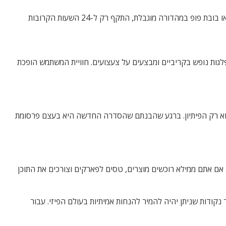
אספן של מוצרי מלחמת הכוכבים או מארוול צופה בפרק החדש של הסדרה האהובה עליו. בסיום הפרק, מופיע קוד קופון ייחודי לרכישת חולצה או בובת פופ במהדורה מוגבלת, התקף רק ל-24 השעות הקרובות
גות נופש בקריביים ומבצעים על צעצועים. חוויית המשתמש הופכת
ן הוא רק הפיתיון. ברגע שהבנתם שהסדרה החדשה היא בעצם פרסומת
 אם אתם ממילא רוכשים מוצרים, טסים לפארקים וצורכים את התוכן
נקודות שניתן יהיה להמיר להנחות אמיתיות בעולם הפיזי. עבור