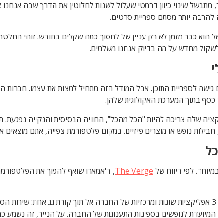
להרבה יותר מסתם ספריית סרטים.
ל הוא כבר מזמן לא רק עניין של לחסוך כמה שקלים בחודש. זוהי החלטה
 לשקול מחדש על מה בדיוק אנחנו משלמים.
י
 גישה לספריית התוכן. אבל המודל הזה מתחיל למצות את עצמו. חברות ה
תר כסף בתוך המערכת האקולוגית שלהן.
יה שלה צריכה להיות "הכל מהכל", החוויה הבסיסית והנקייה נפגעת. 
ילות נופש או מוצרים פיזיים. במקום פלטפורמת צפייה, אתם מוצאים את 
כל
מיוחד. לפי דיווח של
The Verge
, ד'אמארו שואף להפוך את הפלטפורמה
למבקרים בפארקים), ואפליקציית Disney Cruise Line Navigator המיועדת לנופשים בספינות התענוגות של 