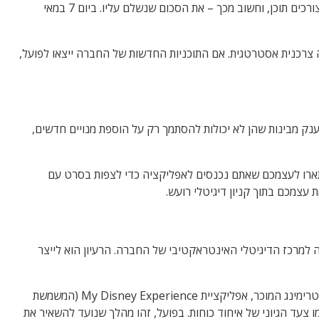
כפתור ולצפות בסדרה טובה. אבל מאחורי הקלעים של תעשיית הבידור, מתבשל שינוי כיוון דרמטי שעלול לשנות לחלוטין את הדרך שבה אנחנו צורכים תוכן, וחשוב מכך – את הסכום שנשלם עליו. ביום 7 במאי
 צרכנית אסטרטגית. אם התוכניות החדשות של החברה ייצאו לפועל,
ענק מבינות שהן לא יכולות להסתמך רק על הוספת מנויים חדשים,
תארו לעצמכם שאתם נכנסים לאפליקציה כדי לצפות בסרט עם
עצמכם בתוך קניון דיגיטלי רועש.
 למרכז הדיגיטלי האינטראקטיבי של החברה. הרעיון הוא לייצר
במקום להפעיל עשרות פלטפורמות נפרדות, הכוונה היא לשלב לפחות 3 אפליקציות שונות ומרכזיות של החברה אל תוך קורת גג אחת: שירות הסטרימינג המוכר, אפליקציית My Disney Experience (המשמשת
החברה. על הנייר, זה נשמע כמו צעד הגיוני של איחוד כוחות. בפועל, זהו מהלך שנועד להשאיר את