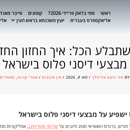
ראשי
מתי בלאק פריידי 2026?
קופונים
סייבר מאנדיי 26
אליאקספרס בעברית
יועץ משכנתא בראש העין
אלימ
תבלע הכל: איך החזון החד
מבצעי דיסני פלוס בישראל
BY
מור נועם אלימלך
/
מאי 8, 2026
/
אין תגובות
/
אתרי קניות
,
מאמרים
ישפיע על מבצעי דיסני פלוס בישראל
 חודש, כרטיס האשראי סופג חיובים על
שירותי סטרימינג
, אפליקציות מוז