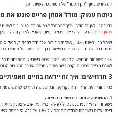
המשתמש בתוך "הגן הסגור" של המותג כמה שיותר זמן.
ניתוח עמוק: מודל אמזון פריים פוגש את מי
כדי להבין לאן זה הולך, צריך להסתכל קצת אחורה. הניסיונות לשנות את ה-DNA של השירות לא התחילו היום. בשנת 2022, תחת שרביטו של המנכ"ל דאז בוב צ'אפק, החברה שקלה ברצינות מוד
אמזון פריים
. הרעיון היה לייצר מנוי פרימיום שיעניק לא רק גישה לתוכ
לאחר מכן, בשנת 2025, כשהמנכ"ל בוב איגר חזר לת
מגמה ברורה: החברה מחפשת נואשות דרך לגבות יותר על המנוי הבסיסי
עבור משפחות המחפשות מבצעי דיסני פלוס בישראל, ההתפתחות הזו קרי
לעומת חבילת פרימיום יקרה משמעותית שתכלול את כל ההטבות הנוספ
3 תרחישים: איך זה ייראה בחיים האמיתיים
כדי להוריד את החזון הזה לקרקע, הנה שלושה תרחישי שימוש שממחיש
1. המשפחה שמתכננת טיול בת מצווה
משפחה ישראלית מתכננת טיול לפארק באירופה או בארצות הברית. דר
דיסני פלוס משולבות הכוללות הנחה של 10% על כרטיסי כניסה לפארק, בתנאי שישדרגו למנוי ה-VIP השנתי.