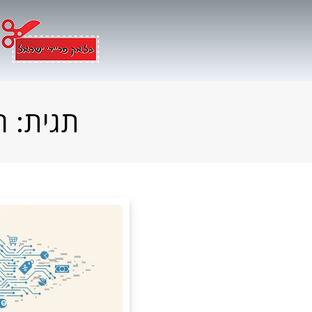
Ski
t
conten
תגית:
ר