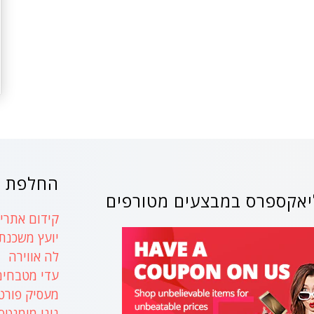
החלפת ק
אקספרס במבצעים מטורפים
קידום אתרים
יועץ משכנת
לה אווירה
עדי מטבחים
מעסיק פורט
נינו מומנטס