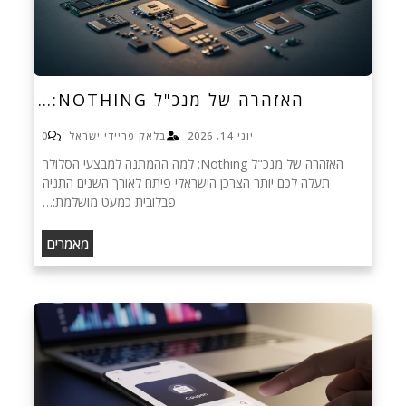
האזהרה של מנכ"ל NOTHING:…
יוני 14, 2026
בלאק פריידי ישראל
0
האזהרה של מנכ"ל Nothing: למה ההמתנה למבצעי הסלולר
תעלה לכם יותר הצרכן הישראלי פיתח לאורך השנים התניה
פבלובית כמעט מושלמת:…
מאמרים