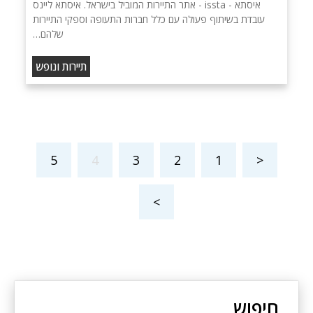
איסתא - issta - אתר התיירות המוביל בישראל. איסתא ליינס
עובדת בשיתוף פעולה עם כלל חברות התעופה וספקי התיירות
שלהם…
תיירות ונופש
5
4
3
2
1
<
>
חיפוש