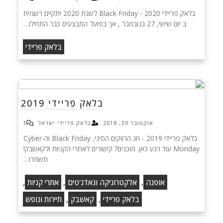
בלאק פריידי 2020 - Black Friday לשנת 2020 יתקיים רשמית
ב יום שישי, 27 בנובמבר , אך בפועל המבצעים כבר התחילו…
בלאק פריידי
בלאק פריידי 2019
אוקטובר 30, 2018
בלאק פריידי ישראל
1
בלאק פריידי 2019 - חג הרווקים הסיני, Black Friday וה-Cyber
Monday עוד רגע כאן. מוכנים? קישורים לאתרי הקניות ולקאשבק!
תשמרו…
,
,
,
אופנה
אלקטרוניקה וגאדג'טים
אתרי קניות
,
,
בלאק פריידי
קאשבק
תיירות ונופש