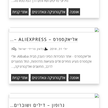
מיליוני פריטים ושירותים דרך הפלטפורמה…
,
,
אופנה
אלקטרוניקה וגאדג'טים
אתרי קניות
אליאקספרס – ALIEXPRESS –…
יולי 31, 2018
בלאק פריידי ישראל
0
אליאקספרס - אתר המכירות הסיני הענק מבית Alibaba. אלי
אקספרס מציע מחירים זולים ומציאות מדהימות, החל ממוצרים
לרכב, מחשבים ואלקטרוניקה,…
,
,
אופנה
אלקטרוניקה וגאדג'טים
אתרי קניות
גרופון – דילים ושוברים…