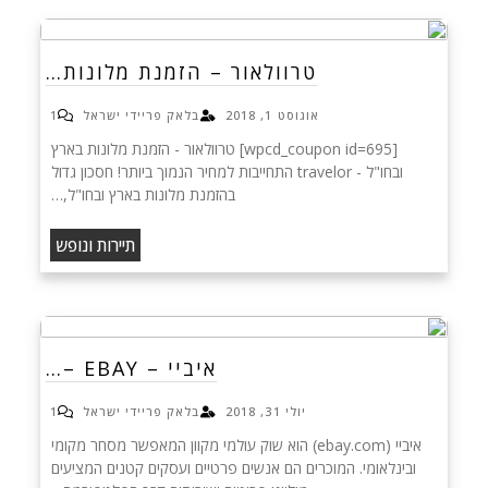
טרוולאור – הזמנת מלונות…
אוגוסט 1, 2018
בלאק פריידי ישראל
1
[wpcd_coupon id=695] טרוולאור - הזמנת מלונות בארץ
ובחו"ל - travelor התחייבות למחיר הנמוך ביותר! חסכון גדול
בהזמנת מלונות בארץ ובחו"ל,…
תיירות ונופש
איביי – EBAY –…
יולי 31, 2018
בלאק פריידי ישראל
1
איביי (ebay.com) הוא שוק עולמי מקוון המאפשר מסחר מקומי
ובינלאומי. המוכרים הם אנשים פרטיים ועסקים קטנים המציעים