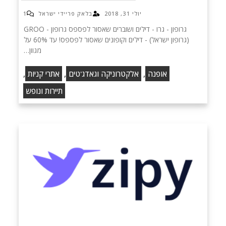
יולי 31, 2018
בלאק פריידי ישראל
1
גרופון - גרו - דילים ושוברים שאסור לפספס‏ גרופון - GROO
(גרופון ישראל) - דילים וקופונים שאסור לפספס! עד 60% על
מגוון…
,
,
,
אופנה
אלקטרוניקה וגאדג'טים
אתרי קניות
תיירות ונופש