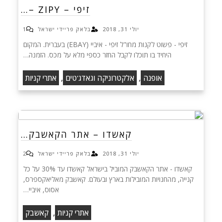
זיפי – ZIPY –…
יולי 31, 2018
בלאק פריידי ישראל
1
זיפי - פשוט לקנות מחו"ל זיפי - איביי (EBAY) בעברית. המקום
היחיד בו תוכלו לקבל החזר כספי מלא על מכס. הזמנה…
,
,
אופנה
אלקטרוניקה וגאדג'טים
אתרי קניות
קאשדו – אתר הקאשבק…
יולי 31, 2018
בלאק פריידי ישראל
2
קאשדו - אתר הקאשבק המוביל בישראל קאשדו עד 30% על כל
קנייה, מהחנויות המובילות בארץ ובעולם. קאשבק מאליאקספרס,
אסוס, איביי…
,
אתרי קניות
קאשבק