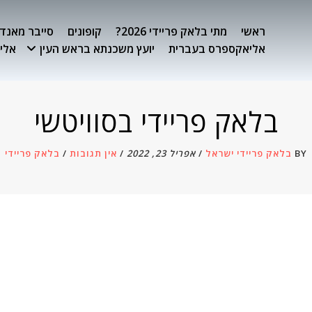
ראשי
מתי בלאק פריידי 2026?
קופונים
סייבר מאנדיי 26
אליאקספרס בעברית
יועץ משכנתא בראש העין
אלימ
בלאק פריידי בסוויטשי
BY
בלאק פריידי ישראל
/
אפריל 23, 2022
/
אין תגובות
/
בלאק פריידי