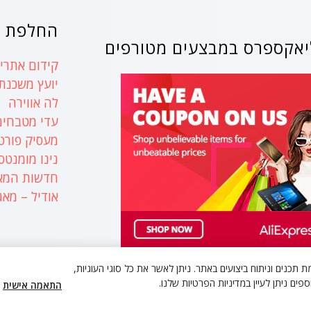
החלפת ק
אקספרס במבצעים מטורפים
קידום אתרים
יועץ משכנת
לה אווירה
עדי מטבחים
מעסיק פורט
נינו מומנטס
חדשות המאה 
אודיל – מאג
ית המשתמש, התאמת תכנים וניתוח ביצועים באתר. ניתן לאשר את כל סוגי העוגיות,
פים ניתן לעיין במדיניות הפרטיות שלנו.
התאמה אישית
ing Theme
 פריידי ישראל 2026
- Powered by WordPress.