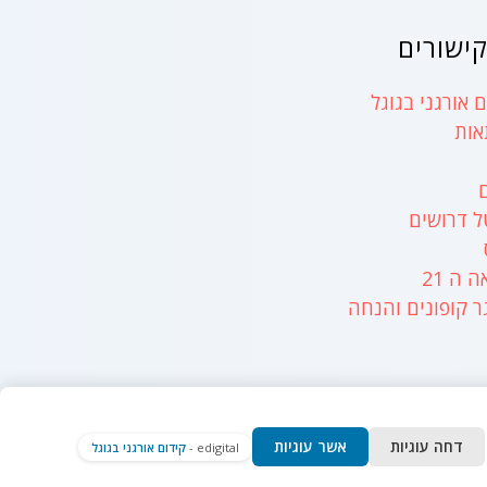
ישורים
 אורגני בגוגל
אות
ל דרושים
ה 21
ר קופונים והנחה
דחה עוגיות
אשר עוגיות
edigital -
קידום אורגני בגוגל
WordPress Cloth