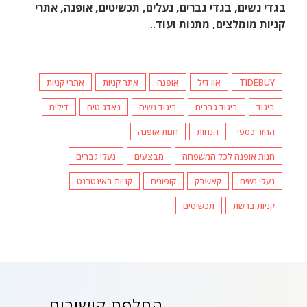
בגדי נשים, בגדי גברים, נעלים, תכשיטים, אופנה, אתרי
קניות מומלצים, מתנות ועוד
…
TIDEBUY
אוו דיל
אופנה
אתר קניות
אתרי קניות
ביגוד
ביגוד גברים
ביגוד נשים
גאדג'טים
דילים
החזר כספי
הנחות
חנות אופנה
חנות אופנה לכל המשפחה
מבצעים
נעלי גברים
נעלי נשים
קאשבק
קופונים
קניות באינטרנט
קניות ברשת
תכשיטים
החלפת קישורים