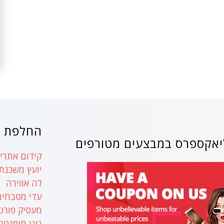
החלפת ק
אקספרס במבצעים מטורפים
קידום אתרים
יועץ משכנת
לה אווירה
עדי מטבחים
מעסיק פורט
נינו מומנטס