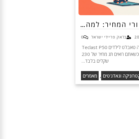
רי המחיר: למה…
בלאק פריידי ישראל
0
הכותרת שמאחורי המחיר: למה טאבלט לילדים Teclast P50
שובר את חומת החשדנות כשאתם רואים תג מחיר של 230
שקלים בלבד…
,
רוניקה וגאדג'טים
מאמרים