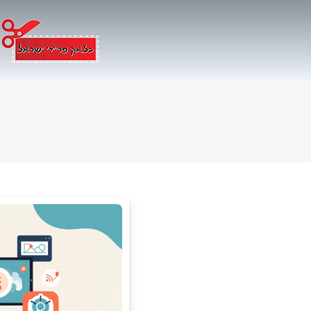
Ski
t
conten