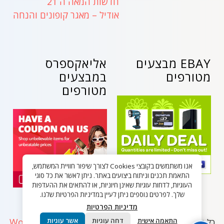
חדשות המאה ה 21
אודיל – מאגר קופונים והנחה
EBAY מבצעים
אליאקספרס
מטורפים
במבצעים
מטורפים
אנו משתמשים בקובצי Cookies לצורך שיפור חוויית המשתמש,
התאמת תכנים וניתוח ביצועים באתר. ניתן לאשר את כל סוגי
העוגיות, לדחות עוגיות שאינן חיוניות, או להתאים את ההעדפות
שלך. לפרטים נוספים ניתן לעיין במדיניות הפרטיות שלנו.
מדיניות הפרטיות
WordPress
התאמה אישית
דחה עוגיות
אשר עוגיות
כל הזכויות שמורות - בלאק פריידי ישראל 2026