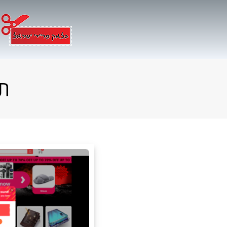
Ski
t
conten
ת