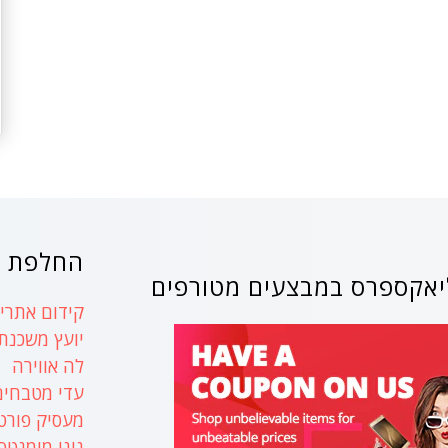
החלפת ק
אקספרס במבצעים מטורפים
קידום אתרים
יועץ משכנת
לה אווירה
עדי מטבחים
מעסיק פורט
נינו מומנטס