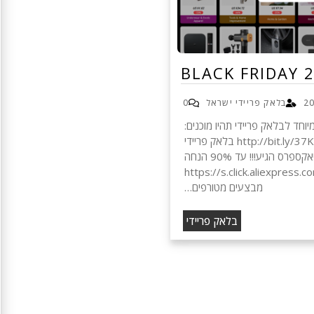
BLACK FRIDAY 
בלאק פריידי ישראל
0
וחד לבלאק פריידי תהיו מוכנים:
לכל הקופונים http://bit.ly/37Kiug1 בלאק פריידי
באליאקספרס הגיע!!! עד 90% הנחה
https://s.click.aliexpress.com/
מבצעים מטורפים…
בלאק פריידי