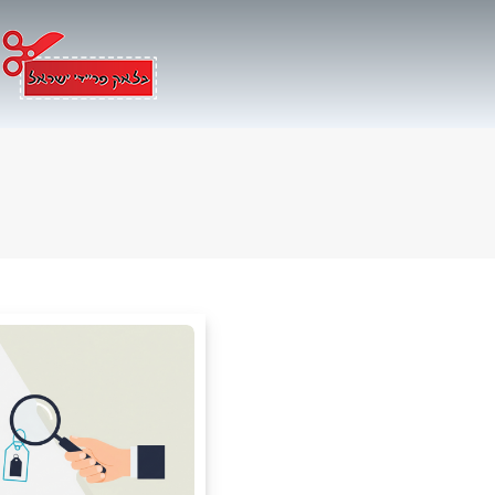
Ski
t
conten