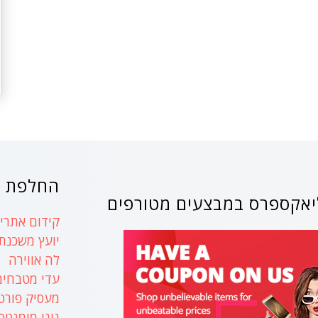
החלפת ק
אקספרס במבצעים מטורפים
קידום אתרים
יועץ משכנת
לה אווירה
עדי מטבחים
מעסיק פורט
נינו מומנטס