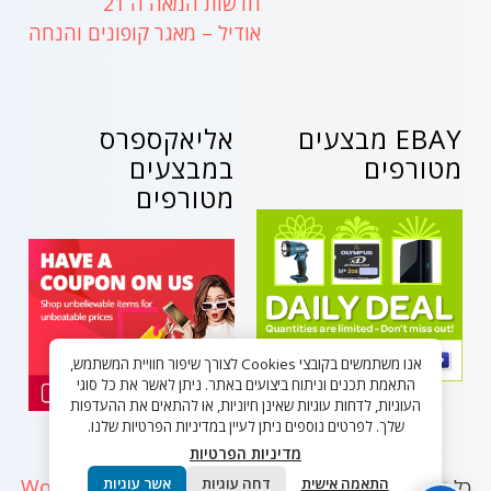
חדשות המאה ה 21
אודיל – מאגר קופונים והנחה
EBAY מבצעים
אליאקספרס
מטורפים
במבצעים
מטורפים
אנו משתמשים בקובצי Cookies לצורך שיפור חוויית המשתמש,
התאמת תכנים וניתוח ביצועים באתר. ניתן לאשר את כל סוגי
העוגיות, לדחות עוגיות שאינן חיוניות, או להתאים את ההעדפות
שלך. לפרטים נוספים ניתן לעיין במדיניות הפרטיות שלנו.
מדיניות הפרטיות
WordPress
התאמה אישית
דחה עוגיות
אשר עוגיות
כל הזכויות שמורות - בלאק פריידי ישראל 2026