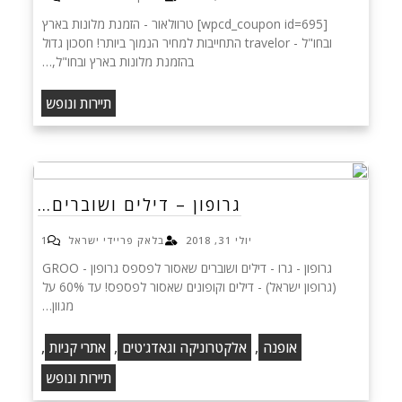
[wpcd_coupon id=695] טרוולאור - הזמנת מלונות בארץ
ובחו"ל - travelor התחייבות למחיר הנמוך ביותר! חסכון גדול
בהזמנת מלונות בארץ ובחו"ל,…
תיירות ונופש
גרופון – דילים ושוברים…
יולי 31, 2018
בלאק פריידי ישראל
1
גרופון - גרו - דילים ושוברים שאסור לפספס‏ גרופון - GROO
(גרופון ישראל) - דילים וקופונים שאסור לפספס! עד 60% על
מגוון…
,
,
,
אופנה
אלקטרוניקה וגאדג'טים
אתרי קניות
תיירות ונופש