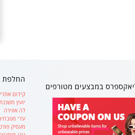
החלפת ק
אקספרס במבצעים מטורפים
קידום אתרים
יועץ משכנת
לה אווירה
עדי מטבחים
מעסיק פורט
נינו מומנטס