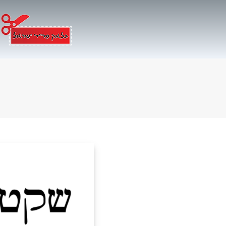
Ski
t
conten
ת