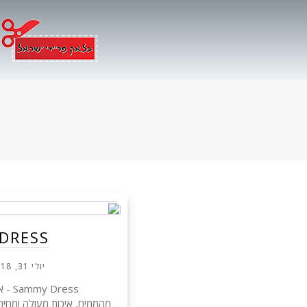
Ski
t
conten
MY DRESS
יולי 31, 2018
ress