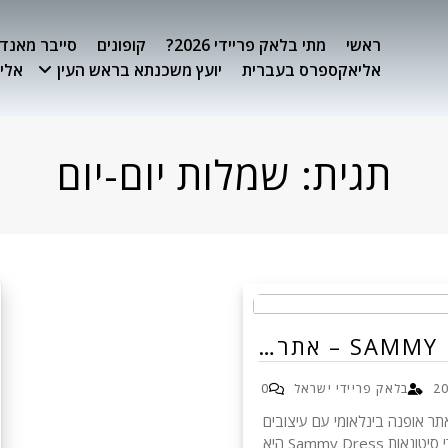
ראשי
מתי בלאק פריידי 2026?
קופונים
סייבר מאנדיי 26
אליאקספרס בעברית
יועץ משכנתא בראש העין
אלימ
תגית:
שמלות יום-יום
SAM – אתר…
בלאק פריידי ישראל
0
Sammy D - אתר אופנה בינלאומי עם עיצובים
מהממים, איכות מעולה ומחירי סיטונאות Sammy Dress היא