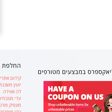
החלפת ק
אקספרס במבצעים מטורפים
קידום אתרים
יועץ משכנת
לה אווירה
עדי מטבחים
מעסיק פורט
נינו מומנטס