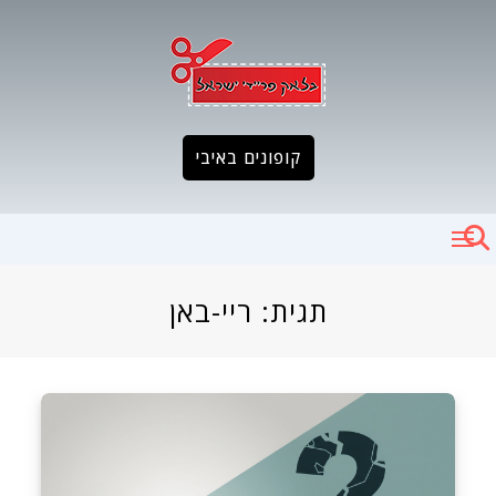
Ski
t
conten
קופונים באיבי
תגית:
ריי-באן