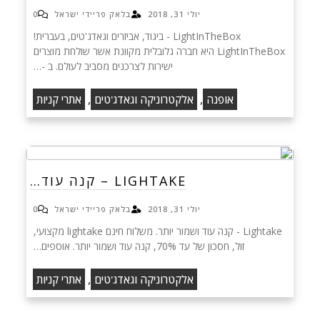
יולי 31, 2018
בלאק פריידי ישראל
0
LightInTheBox - ביגוד, אביזרים וגאדג'טים, בעברית!
LightInTheBox היא חברה גלובלית מקוונת אשר שולחת מוצרים
ישירות לצרכנים מסביב לעולם. ב -…
,
,
אופנה
אלקטרוניקה וגאדג'טים
אתרי קניות
LIGHTAKE – קנה עוד…
יולי 31, 2018
בלאק פריידי ישראל
0
Lightake - קנה עוד ושמור יותר. משלוח חינם lightake מקצועי,
זול, חסכון של עד 70%, קנה עוד ושמור יותר. אוספים…
,
אלקטרוניקה וגאדג'טים
אתרי קניות