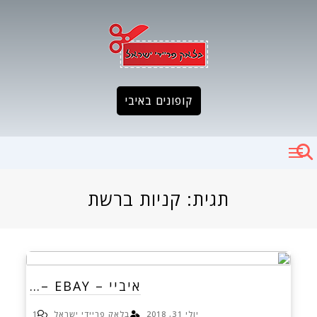
Ski
t
conten
קופונים באיבי
תגית:
קניות ברשת
איביי – EBAY –…
יולי 31, 2018
בלאק פריידי ישראל
1