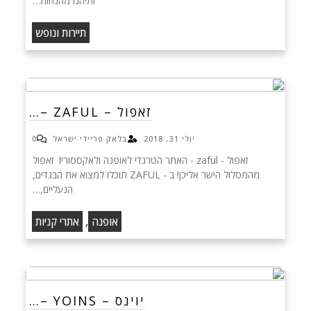
ותיהנו מהנחות…
תיירות ונופש
זאפול – ZAFUL –…
יולי 31, 2018
בלאק פריידי ישראל
0
זאפול - zaful - האתר הטרנדי לאופנה ולאקססוריז זאפול
מהמסלול הישר אליכן! ב - ZAFUL תוכלו למצוא את הבגדים,
הנעליים,…
,
אופנה
אתרי קניות
יוינס – YOINS –…