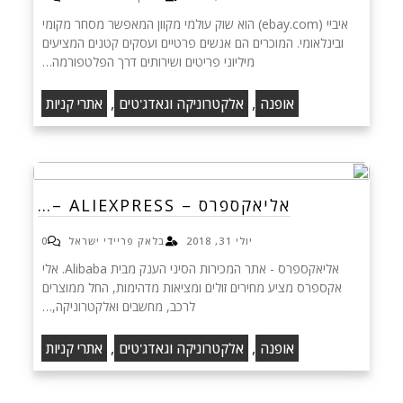
איביי (ebay.com) הוא שוק עולמי מקוון המאפשר מסחר מקומי
ובינלאומי. המוכרים הם אנשים פרטיים ועסקים קטנים המציעים
מיליוני פריטים ושירותים דרך הפלטפורמה…
,
,
אופנה
אלקטרוניקה וגאדג'טים
אתרי קניות
אליאקספרס – ALIEXPRESS –…
יולי 31, 2018
בלאק פריידי ישראל
0
אליאקספרס - אתר המכירות הסיני הענק מבית Alibaba. אלי
אקספרס מציע מחירים זולים ומציאות מדהימות, החל ממוצרים
לרכב, מחשבים ואלקטרוניקה,…
,
,
אופנה
אלקטרוניקה וגאדג'טים
אתרי קניות