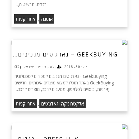
בגדים, תכשיטים,…
,
אופנה
אתרי קניות
GEEKBUYING – גאדג'טים מגניבים…
יולי 30, 2018
בלאק פריידי ישראל
0
GeekBuying - גאדג'טים מגניבים למכורים לטכנולוגיה
GeekBuying באתר תוכלו למצוא מוצרים איכותיים וחדישים
(אוזניות, כיסויים לפלאפון, מטענים לרכב, מוצרים לרכב…
,
אלקטרוניקה וגאדג'טים
אתרי קניות
DRESS LILY – בגדים…