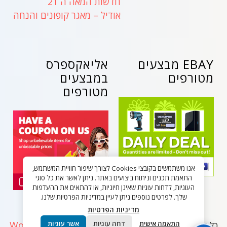
חדשות המאה ה 21
אודיל – מאגר קופונים והנחה
EBAY מבצעים
אליאקספרס
מטורפים
במבצעים
מטורפים
אנו משתמשים בקובצי Cookies לצורך שיפור חוויית המשתמש,
התאמת תכנים וניתוח ביצועים באתר. ניתן לאשר את כל סוגי
העוגיות, לדחות עוגיות שאינן חיוניות, או להתאים את ההעדפות
שלך. לפרטים נוספים ניתן לעיין במדיניות הפרטיות שלנו.
מדיניות הפרטיות
WordPress
התאמה אישית
דחה עוגיות
אשר עוגיות
כל הזכויות שמורות - בלאק פריידי ישראל 2026