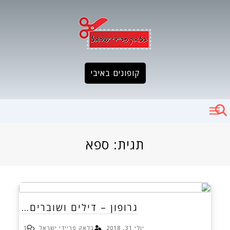
Ski
t
conten
קופונים באיבי
תגית:
ספא
גרופון – דילים ושוברים…
יולי 31, 2018
בלאק פריידי ישראל
1