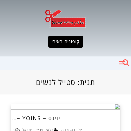
Ski
t
conten
קופונים באיבי
תגית:
סטייל לנשים
יוינס – YOINS –…
יולי 31, 2018
בלאק פריידי ישראל
0