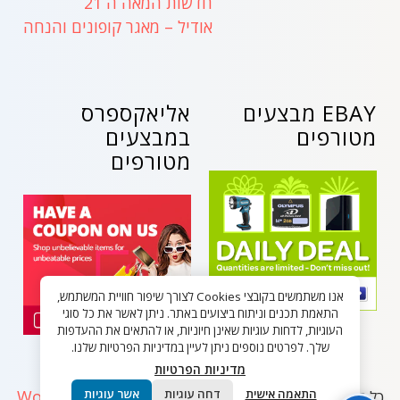
חדשות המאה ה 21
אודיל – מאגר קופונים והנחה
EBAY מבצעים
אליאקספרס
מטורפים
במבצעים
מטורפים
אנו משתמשים בקובצי Cookies לצורך שיפור חוויית המשתמש,
התאמת תכנים וניתוח ביצועים באתר. ניתן לאשר את כל סוגי
העוגיות, לדחות עוגיות שאינן חיוניות, או להתאים את ההעדפות
שלך. לפרטים נוספים ניתן לעיין במדיניות הפרטיות שלנו.
מדיניות הפרטיות
WordPress
התאמה אישית
דחה עוגיות
אשר עוגיות
כל הזכויות שמורות - בלאק פריידי ישראל 2026