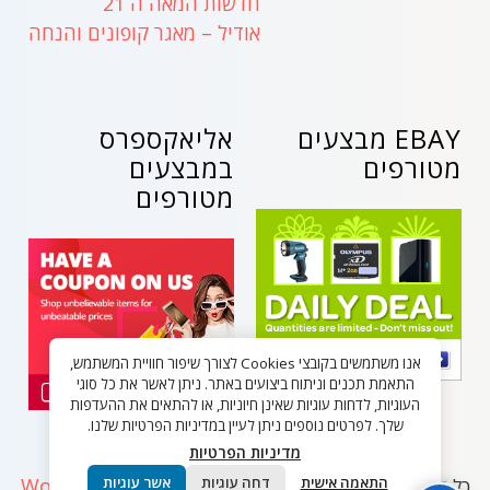
חדשות המאה ה 21
אודיל – מאגר קופונים והנחה
EBAY מבצעים
אליאקספרס
מטורפים
במבצעים
מטורפים
אנו משתמשים בקובצי Cookies לצורך שיפור חוויית המשתמש,
התאמת תכנים וניתוח ביצועים באתר. ניתן לאשר את כל סוגי
העוגיות, לדחות עוגיות שאינן חיוניות, או להתאים את ההעדפות
שלך. לפרטים נוספים ניתן לעיין במדיניות הפרטיות שלנו.
מדיניות הפרטיות
WordPress
התאמה אישית
דחה עוגיות
אשר עוגיות
כל הזכויות שמורות - בלאק פריידי ישראל 2026