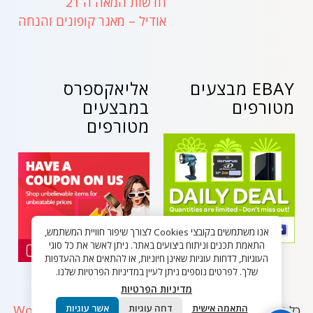
חדשות המאה ה 21
אודיל – מאגר קופונים והנחה
EBAY מבצעים
אליאקספרס
מטורפים
במבצעים
מטורפים
אנו משתמשים בקובצי Cookies לצורך שיפור חוויית המשתמש,
התאמת תכנים וניתוח ביצועים באתר. ניתן לאשר את כל סוגי
העוגיות, לדחות עוגיות שאינן חיוניות, או להתאים את ההעדפות
שלך. לפרטים נוספים ניתן לעיין במדיניות הפרטיות שלנו.
מדיניות הפרטיות
WordPress
התאמה אישית
דחה עוגיות
אשר עוגיות
כל הזכויות שמורות - בלאק פריידי ישראל 2026