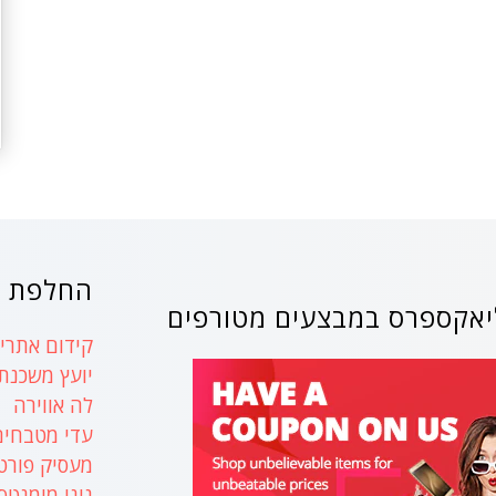
החלפת ק
אקספרס במבצעים מטורפים
קידום אתרים
יועץ משכנת
לה אווירה
עדי מטבחים
מעסיק פורט
נינו מומנטס