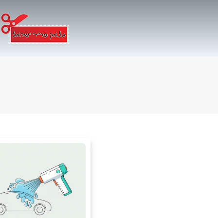
Ski
t
conten