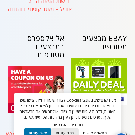
חדשות המאה ה 21
אודיל – מאגר קופונים והנחה
EBAY מבצעים
אליאקספרס
מטורפים
במבצעים
מטורפים
אנו משתמשים בקובצי Cookies לצורך שיפור חוויית המשתמש,
התאמת תכנים וניתוח ביצועים באתר. ניתן לאשר את כל סוגי
העוגיות, לדחות עוגיות שאינן חיוניות, או להתאים את ההעדפות
שלך. לפרטים נוספים ניתן לעיין במדיניות הפרטיות שלנו.
מדיניות הפרטיות
WordPress
התאמה אישית
דחה עוגיות
אשר עוגיות
כל הזכויות שמורות - בלאק פריידי ישראל 2026