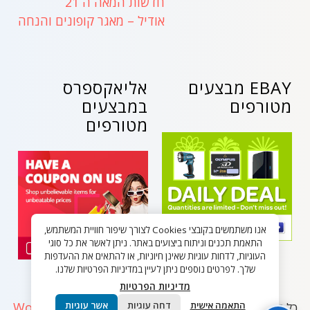
חדשות המאה ה 21
אודיל – מאגר קופונים והנחה
EBAY מבצעים
אליאקספרס
מטורפים
במבצעים
מטורפים
אנו משתמשים בקובצי Cookies לצורך שיפור חוויית המשתמש,
התאמת תכנים וניתוח ביצועים באתר. ניתן לאשר את כל סוגי
העוגיות, לדחות עוגיות שאינן חיוניות, או להתאים את ההעדפות
שלך. לפרטים נוספים ניתן לעיין במדיניות הפרטיות שלנו.
מדיניות הפרטיות
WordPress
התאמה אישית
דחה עוגיות
אשר עוגיות
כל הזכויות שמורות - בלאק פריידי ישראל 2026