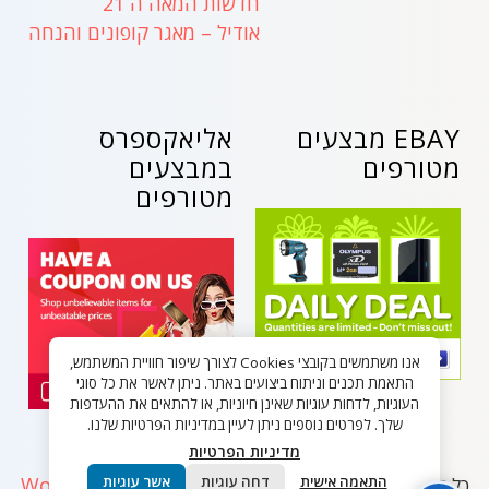
חדשות המאה ה 21
אודיל – מאגר קופונים והנחה
EBAY מבצעים
אליאקספרס
מטורפים
במבצעים
מטורפים
אנו משתמשים בקובצי Cookies לצורך שיפור חוויית המשתמש,
התאמת תכנים וניתוח ביצועים באתר. ניתן לאשר את כל סוגי
העוגיות, לדחות עוגיות שאינן חיוניות, או להתאים את ההעדפות
שלך. לפרטים נוספים ניתן לעיין במדיניות הפרטיות שלנו.
מדיניות הפרטיות
WordPress
התאמה אישית
דחה עוגיות
אשר עוגיות
כל הזכויות שמורות - בלאק פריידי ישראל 2026