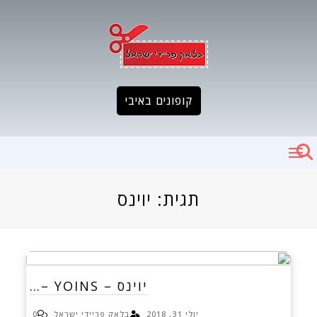
Ski
t
conten
קופונים באיבי
תגית:
יוינס
יוינס – YOINS –…
יולי 31, 2018
בלאק פריידי ישראל
0