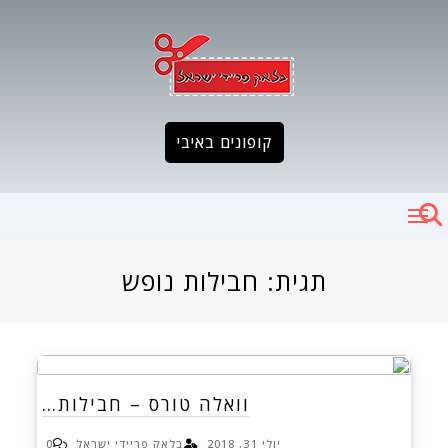
Ski
t
conten
קופונים באיבי
תגית:
חבילות נופש
וואלה טורס – חבילות…
יולי 31, 2018
בלאק פריידי ישראל
0