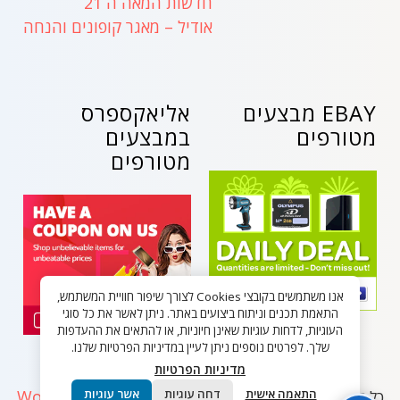
חדשות המאה ה 21
אודיל – מאגר קופונים והנחה
EBAY מבצעים
אליאקספרס
מטורפים
במבצעים
מטורפים
אנו משתמשים בקובצי Cookies לצורך שיפור חוויית המשתמש,
התאמת תכנים וניתוח ביצועים באתר. ניתן לאשר את כל סוגי
העוגיות, לדחות עוגיות שאינן חיוניות, או להתאים את ההעדפות
שלך. לפרטים נוספים ניתן לעיין במדיניות הפרטיות שלנו.
מדיניות הפרטיות
WordPress
התאמה אישית
דחה עוגיות
אשר עוגיות
כל הזכויות שמורות - בלאק פריידי ישראל 2026