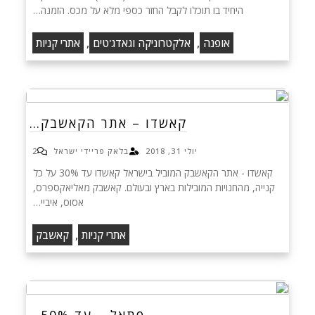
היחיד בו תוכלו לקבל החזר כספי מלא על מכס. הזמנה…
,
,
אופנה
אלקטרוניקה וגאדג'טים
אתרי קניות
קאשדו – אתר הקאשבק…
יולי 31, 2018
בלאק פריידי ישראל
2
קאשדו - אתר הקאשבק המוביל בישראל קאשדו עד 30% על כל
קנייה, מהחנויות המובילות בארץ ובעולם. קאשבק מאליאקספרס,
אסוס, איביי…
,
אתרי קניות
קאשבק
פתאל – עד 50%…