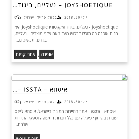
JOYSHOETIQUE – נעליים, ביגוד…
יולי 30, 2018
בלאק פריידי ישראל
0
Joyshoetique - נעליים, ביגוד ואקקסוריז Joyshoetique היא
חנות אופנה בה תוכלו לרכוש מעל מאה אלף מוצרים - נעליים,
בגדים, תכשיטים,…
,
אופנה
אתרי קניות
איסתא – ISSTA –…
יולי 30, 2018
בלאק פריידי ישראל
0
איסתא - issta - אתר התיירות המוביל בישראל. איסתא ליינס
עובדת בשיתוף פעולה עם כלל חברות התעופה וספקי התיירות
שלהם…
תיירות ונופש