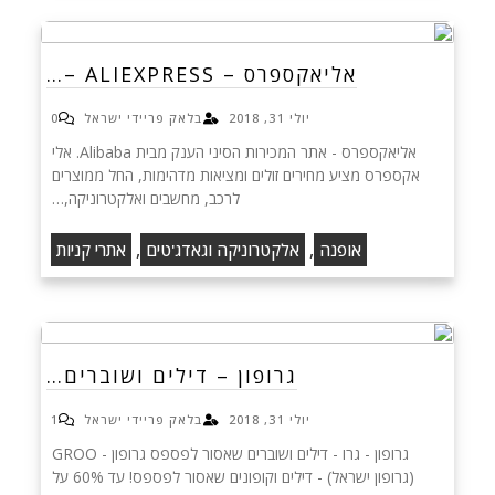
אליאקספרס – ALIEXPRESS –…
יולי 31, 2018
בלאק פריידי ישראל
0
אליאקספרס - אתר המכירות הסיני הענק מבית Alibaba. אלי
אקספרס מציע מחירים זולים ומציאות מדהימות, החל ממוצרים
לרכב, מחשבים ואלקטרוניקה,…
,
,
אופנה
אלקטרוניקה וגאדג'טים
אתרי קניות
גרופון – דילים ושוברים…
יולי 31, 2018
בלאק פריידי ישראל
1
גרופון - גרו - דילים ושוברים שאסור לפספס‏ גרופון - GROO
(גרופון ישראל) - דילים וקופונים שאסור לפספס! עד 60% על