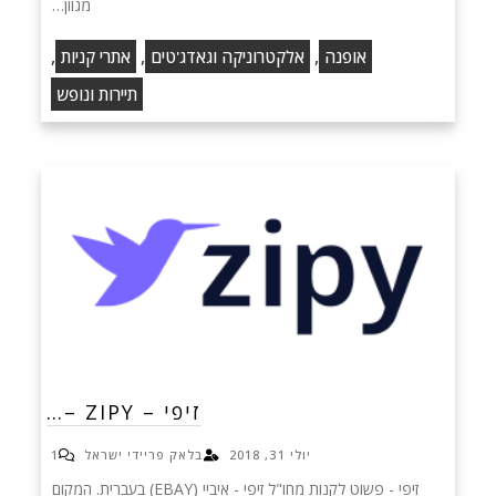
מגוון…
,
,
,
אופנה
אלקטרוניקה וגאדג'טים
אתרי קניות
תיירות ונופש
זיפי – ZIPY –…
יולי 31, 2018
בלאק פריידי ישראל
1
זיפי - פשוט לקנות מחו"ל זיפי - איביי (EBAY) בעברית. המקום