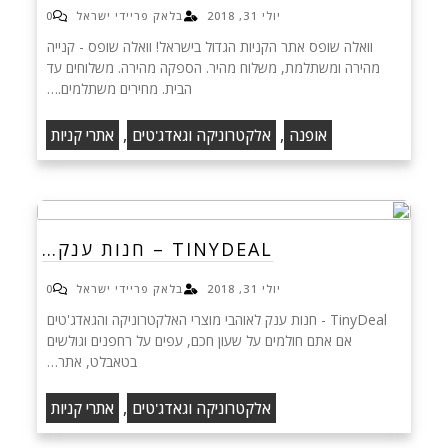
יולי 31, 2018
בלאק פריידי ישראל
0
וואלה שופס אתר הקניות הגדול בישראל! וואלה שופס - קנייה
מהירה ומשתלמת, משלוח מהיר. הספקה מהירה. משלוחים עד
הבית. מחירים משתלמים.…
,
,
אופנה
אלקטרוניקה וגאדג'טים
אתרי קניות
TINYDEAL – חנות ענק…
יולי 31, 2018
בלאק פריידי ישראל
0
TinyDeal - חנות ענק לאוהבי מוצרי האלקטרוניקה והגאדג'טים
אם אתם חולמים על שעון חכם, עפים על רחפנים וגולשים
בטאבלט, אתר…
,
אלקטרוניקה וגאדג'טים
אתרי קניות