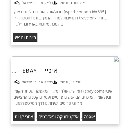
אוגוסט 1, 2018
בלאק פריידי ישראל
1
[wpcd_coupon id=695] טרוולאור - הזמנת מלונות בארץ
ובחו"ל - travelor התחייבות למחיר הנמוך ביותר! חסכון גדול
בהזמנת מלונות בארץ ובחו"ל,…
תיירות ונופש
איביי – EBAY –…
יולי 31, 2018
בלאק פריידי ישראל
1
איביי (ebay.com) הוא שוק עולמי מקוון המאפשר מסחר מקומי
ובינלאומי. המוכרים הם אנשים פרטיים ועסקים קטנים המציעים
מיליוני פריטים ושירותים דרך הפלטפורמה…
,
,
אופנה
אלקטרוניקה וגאדג'טים
אתרי קניות