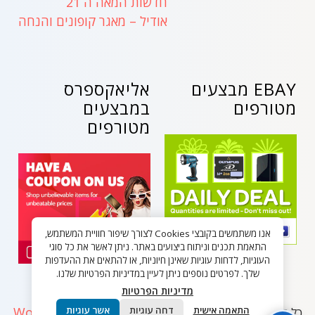
חדשות המאה ה 21
אודיל – מאגר קופונים והנחה
EBAY מבצעים
אליאקספרס
מטורפים
במבצעים
מטורפים
אנו משתמשים בקובצי Cookies לצורך שיפור חוויית המשתמש,
התאמת תכנים וניתוח ביצועים באתר. ניתן לאשר את כל סוגי
העוגיות, לדחות עוגיות שאינן חיוניות, או להתאים את ההעדפות
שלך. לפרטים נוספים ניתן לעיין במדיניות הפרטיות שלנו.
מדיניות הפרטיות
WordPress
התאמה אישית
דחה עוגיות
אשר עוגיות
כל הזכויות שמורות - בלאק פריידי ישראל 2026