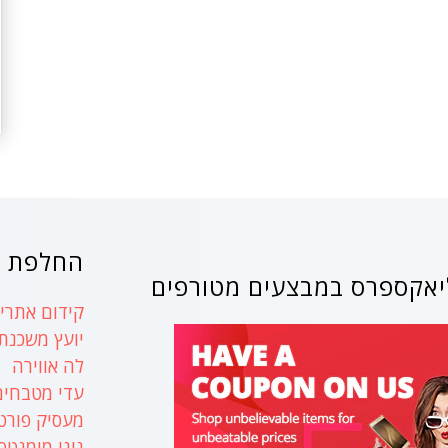
החלפת ק
אקספרס במבצעים מטורפים
קידום אתרים
יועץ משכנת
לה אווירה
עדי מטבחים
מעסיק פורט
נינו מומנטס