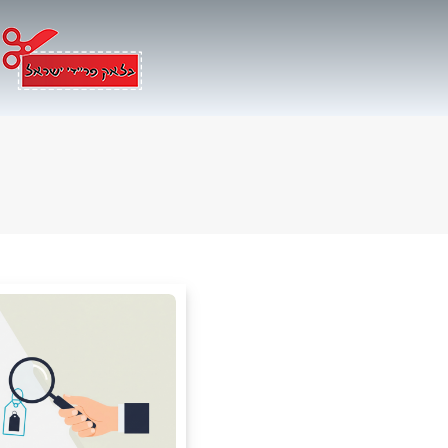
Ski
t
conten