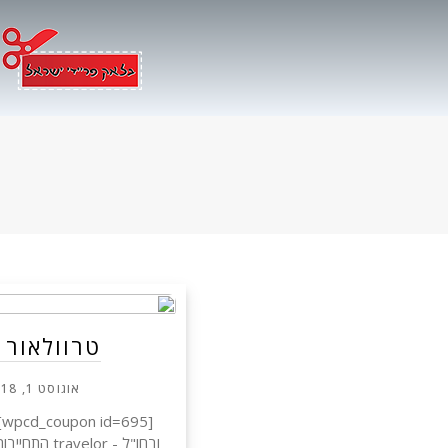
Ski
t
conten
טרוולאור 
אוגוסט 1, 2018
[
ובחו"ל - elor