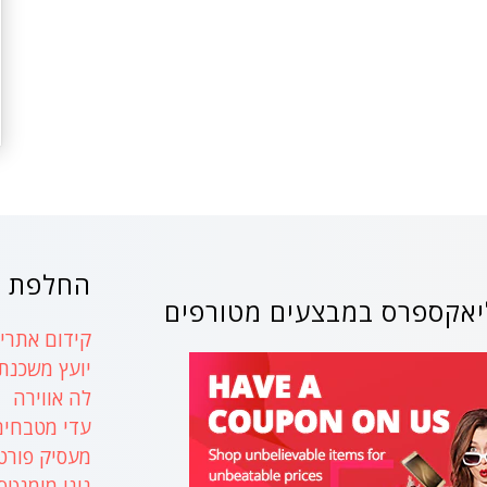
החלפת ק
אקספרס במבצעים מטורפים
קידום אתרים
יועץ משכנת
לה אווירה
עדי מטבחים
מעסיק פורט
נינו מומנטס