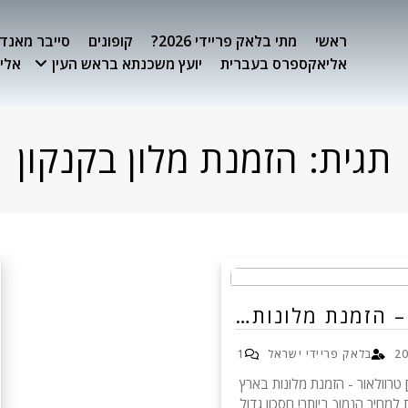
ראשי
מתי בלאק פריידי 2026?
קופונים
סייבר מאנדיי 26
אליאקספרס בעברית
יועץ משכנתא בראש העין
אלימ
תגית:
הזמנת מלון בקנקון
– הזמנת מלונות…
בלאק פריידי ישראל
1
wpcd_coupon id=695] טרוולאור - הזמנת מלונות בארץ
trav התחייבות למחיר הנמוך ביותר! חסכון גדול