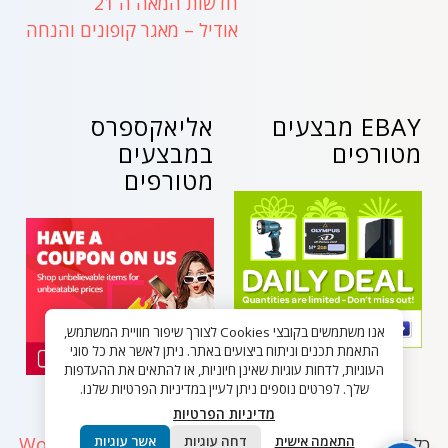
חדשות המאה ה 21
אודיל – מאגר קופונים והנחה
EBAY מבצעים
אליאקספרס
מטורפים
במבצעים
מטורפים
אנו משתמשים בקובצי Cookies לצורך שיפור חוויית המשתמש,
התאמת תכנים וניתוח ביצועים באתר. ניתן לאשר את כל סוגי
העוגיות, לדחות עוגיות שאינן חיוניות, או להתאים את ההעדפות
שלך. לפרטים נוספים ניתן לעיין במדיניות הפרטיות שלנו.
מדיניות הפרטיות
WordPress
התאמה אישית
דחה עוגיות
אשר עוגיות
כל הזכויות שמורות - בלאק פריידי ישראל 2026