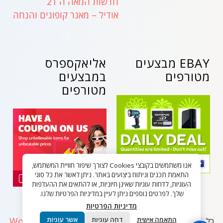
חדשות המאה ה 21
אודיל – מאגר קופונים והנחה
EBAY מבצעים
אליאקספרס
מטורפים
במבצעים
מטורפים
אנו משתמשים בקובצי Cookies לצורך שיפור חוויית המשתמש,
התאמת תכנים וניתוח ביצועים באתר. ניתן לאשר את כל סוגי
העוגיות, לדחות עוגיות שאינן חיוניות, או להתאים את ההעדפות
שלך. לפרטים נוספים ניתן לעיין במדיניות הפרטיות שלנו.
מדיניות הפרטיות
WordPress
התאמה אישית
דחה עוגיות
אשר עוגיות
כל הזכויות שמורות - בלאק פריידי ישראל 2026