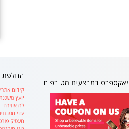
החלפת ק
אקספרס במבצעים מטורפים
קידום אתרים
יועץ משכנת
לה אווירה
עדי מטבחים
מעסיק פורט
נינו מומנטס