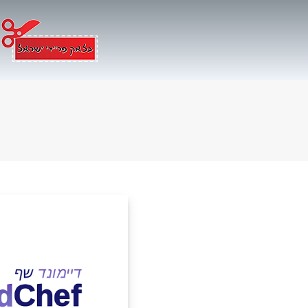
Ski
t
conten