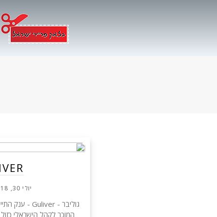
Ski
t
conten
GULIVER – 
יולי 30, 2018
גוליבר - uliver
המוכר לקהל הישראלי כזול ב