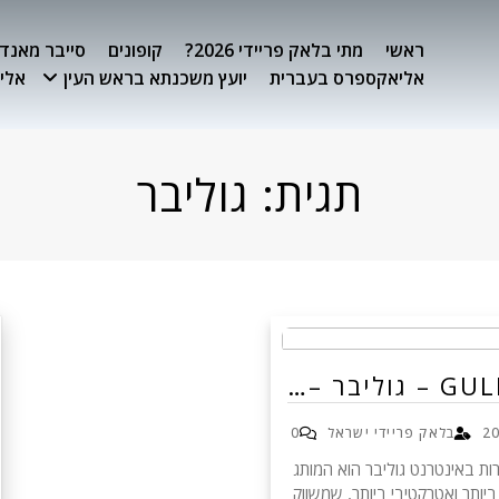
ראשי
מתי בלאק פריידי 2026?
קופונים
סייבר מאנדיי 26
אליאקספרס בעברית
יועץ משכנתא בראש העין
אלימ
תגית:
גוליבר
גוליבר –…
בלאק פריידי ישראל
0
G - ענק התיירות באינטרנט גוליבר הוא המותג
יותר ואטרקטיבי ביותר, שמשווק