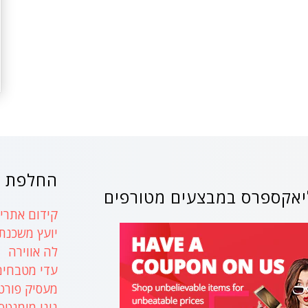
החלפת ק
אקספרס במבצעים מטורפים
קידום אתרים
יועץ משכנת
לה אווירה
עדי מטבחים
מעסיק פורט
נינו מומנטס