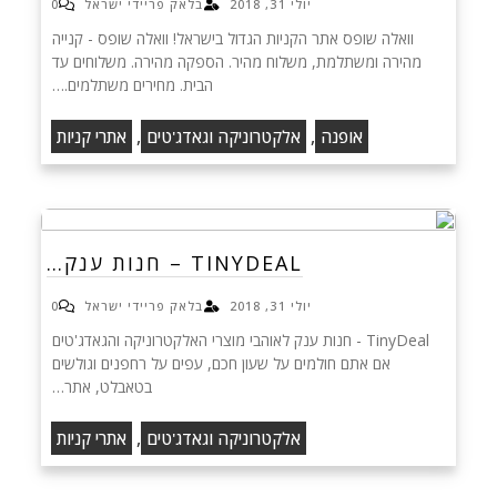
יולי 31, 2018
בלאק פריידי ישראל
0
וואלה שופס אתר הקניות הגדול בישראל! וואלה שופס - קנייה
מהירה ומשתלמת, משלוח מהיר. הספקה מהירה. משלוחים עד
הבית. מחירים משתלמים.…
,
,
אופנה
אלקטרוניקה וגאדג'טים
אתרי קניות
TINYDEAL – חנות ענק…
יולי 31, 2018
בלאק פריידי ישראל
0
TinyDeal - חנות ענק לאוהבי מוצרי האלקטרוניקה והגאדג'טים
אם אתם חולמים על שעון חכם, עפים על רחפנים וגולשים
בטאבלט, אתר…
,
אלקטרוניקה וגאדג'טים
אתרי קניות