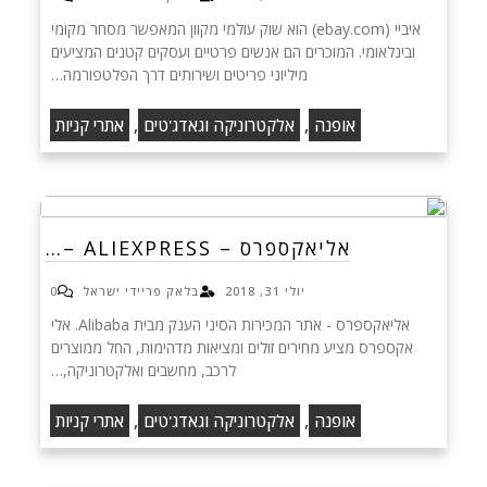
איביי (ebay.com) הוא שוק עולמי מקוון המאפשר מסחר מקומי
ובינלאומי. המוכרים הם אנשים פרטיים ועסקים קטנים המציעים
מיליוני פריטים ושירותים דרך הפלטפורמה…
,
,
אופנה
אלקטרוניקה וגאדג'טים
אתרי קניות
אליאקספרס – ALIEXPRESS –…
יולי 31, 2018
בלאק פריידי ישראל
0
אליאקספרס - אתר המכירות הסיני הענק מבית Alibaba. אלי
אקספרס מציע מחירים זולים ומציאות מדהימות, החל ממוצרים
לרכב, מחשבים ואלקטרוניקה,…
,
,
אופנה
אלקטרוניקה וגאדג'טים
אתרי קניות