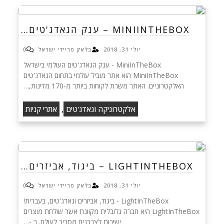
MINIINTHEBOX – ענק הגאדג'טים…
יולי 31, 2018
בלאק פריידי ישראל
0
MiniInTheBox - ענק הגאדג'טים העולמי בישראל
MiniInTheBox הוא אתר מוביל עולמי בתחום הגאדג'טים
האלקטרוניים. האתר משרת לקוחות ביותר מ-170 מדינות,…
,
אלקטרוניקה וגאדג'טים
אתרי קניות
LIGHTINTHEBOX – ביגוד, אביזרים…
יולי 31, 2018
בלאק פריידי ישראל
0
LightInTheBox - ביגוד, אביזרים וגאדג'טים, בעברית!
LightInTheBox היא חברה גלובלית מקוונת אשר שולחת מוצרים
ישירות לצרכנים מסביב לעולם. ב -…