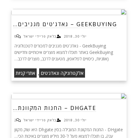
GEEKBUYING – גאדג'טים מגניבים…
יולי 30, 2018
בלאק פריידי ישראל
0
GeekBuying - גאדג'טים מגניבים למכורים לטכנולוגיה
GeekBuying באתר תוכלו למצוא מוצרים איכותיים וחדישים
(אוזניות, כיסויים לפלאפון, מטענים לרכב, מוצרים לרכב…
,
אלקטרוניקה וגאדג'טים
אתרי קניות
DHGATE – החנות המקוונת…
יולי 30, 2018
בלאק פריידי ישראל
2
DHgate - החנות המקוונת המובילה בסין Dhgate היא שוק מקוון
ענק, בו תוכלו למצוא מעל ל-30 מיליון מוצרים באיכות הכי…