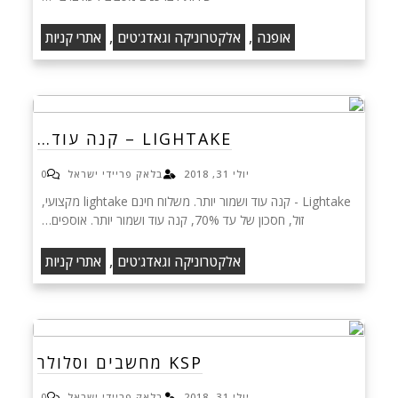
,
,
אופנה
אלקטרוניקה וגאדג'טים
אתרי קניות
LIGHTAKE – קנה עוד…
יולי 31, 2018
בלאק פריידי ישראל
0
Lightake - קנה עוד ושמור יותר. משלוח חינם lightake מקצועי,
זול, חסכון של עד 70%, קנה עוד ושמור יותר. אוספים…
,
אלקטרוניקה וגאדג'טים
אתרי קניות
KSP מחשבים וסלולר
יולי 31, 2018
בלאק פריידי ישראל
0