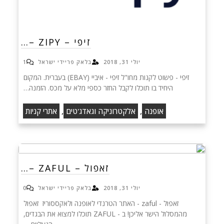
זיפי – ZIPY –…
יולי 31, 2018
בלאק פריידי ישראל
1
זיפי - פשוט לקנות מחו"ל זיפי - איביי (EBAY) בעברית. המקום
היחיד בו תוכלו לקבל החזר כספי מלא על מכס. הזמנה…
,
,
אופנה
אלקטרוניקה וגאדג'טים
אתרי קניות
זאפול – ZAFUL –…
יולי 31, 2018
בלאק פריידי ישראל
0
זאפול - zaful - האתר הטרנדי לאופנה ולאקססוריז זאפול
מהמסלול הישר אליכן! ב - ZAFUL תוכלו למצוא את הבגדים,