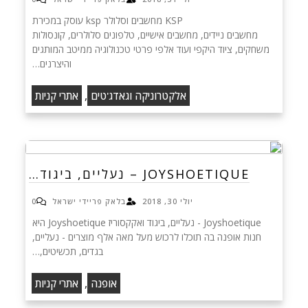
KSP מחשבים וסלולר ksp עוסק במכירת
מחשבים ניידים, מחשבים אישיים, טלפונים סלולרים, קונסולות
משחקים, ציוד היקפי ועוד אלפי פרטי טכנולוגיה ממיטב המותגים
והיצרנים…
,
אלקטרוניקה וגאדג'טים
אתרי קניות
JOYSHOETIQUE – נעליים, ביגוד…
יולי 30, 2018
בלאק פריידי ישראל
0
Joyshoetique - נעליים, ביגוד ואקקסוריז Joyshoetique היא
חנות אופנה בה תוכלו לרכוש מעל מאה אלף מוצרים - נעליים,
בגדים, תכשיטים,…
,
אופנה
אתרי קניות