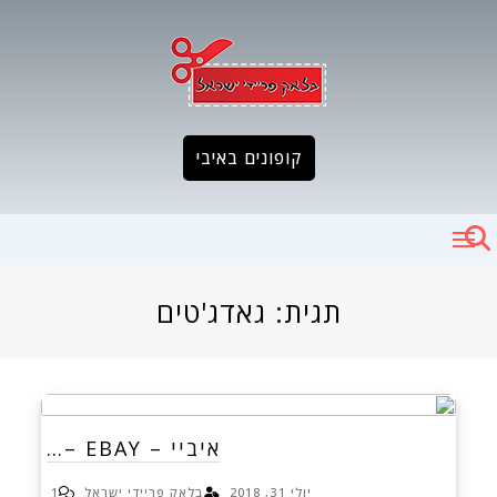
Ski
t
conten
קופונים באיבי
תגית:
גאדג'טים
איביי – EBAY –…
יולי 31, 2018
בלאק פריידי ישראל
1