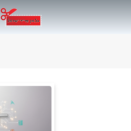
Ski
t
conten