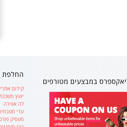
החלפת ק
אקספרס במבצעים מטורפים
קידום אתרים
יועץ משכנת
לה אווירה
עדי מטבחים
מעסיק פורט
נינו מומנטס