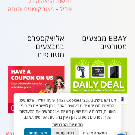
חדשות המאה ה 21
אודיל – מאגר קופונים והנחה
EBAY מבצעים
אליאקספרס
מטורפים
במבצעים
מטורפים
אנו משתמשים בקובצי Cookies לצורך שיפור חוויית המשתמש,
התאמת תכנים וניתוח ביצועים באתר. ניתן לאשר את כל סוגי
העוגיות, לדחות עוגיות שאינן חיוניות, או להתאים את ההעדפות
שלך. לפרטים נוספים ניתן לעיין במדיניות הפרטיות שלנו.
מדיניות הפרטיות
WordPress
התאמה אישית
דחה עוגיות
אשר עוגיות
כל הזכויות שמורות - בלאק פריידי ישראל 2026