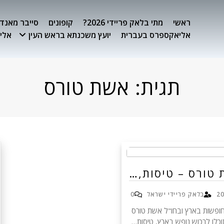
ראשי
מתי בלאק פריידי 2026?
קופונים
סייבר מאנדיי 26
אליאקספרס בעברית
יועץ משכנתא בראש העין
אלימ
תגית:
אשת טורס
 טורס – טיסות,…
בלאק פריידי ישראל
0
וחופשות בארץ ובחו"ל אשת טורס
תוכלו לרכוש נופש בארץ, טיסות…