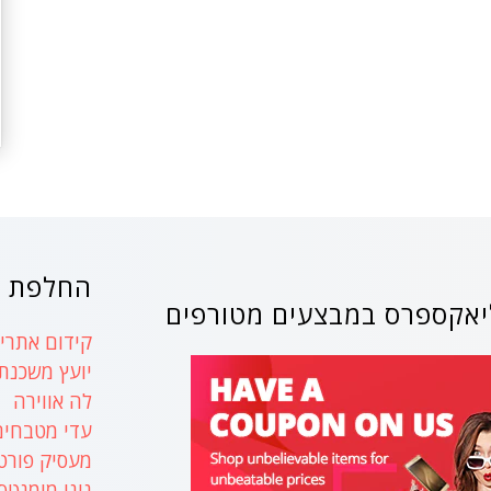
החלפת ק
אקספרס במבצעים מטורפים
קידום אתרים
יועץ משכנת
לה אווירה
עדי מטבחים
מעסיק פורט
נינו מומנטס