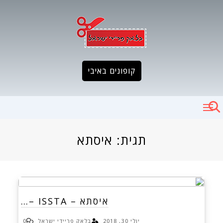
Ski
t
conten
קופונים באיבי
תגית:
איסתא
איסתא – ISSTA –…
יולי 30, 2018
בלאק פריידי ישראל
0