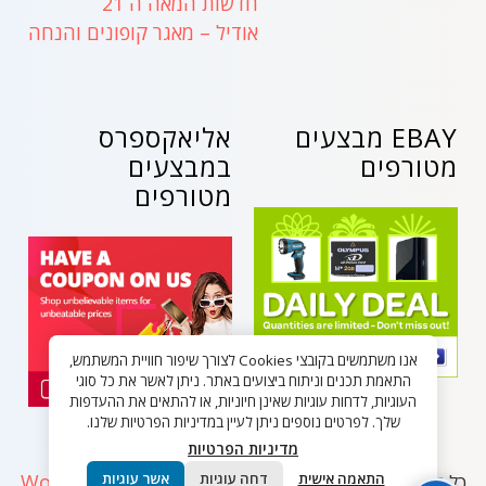
חדשות המאה ה 21
אודיל – מאגר קופונים והנחה
EBAY מבצעים
אליאקספרס
מטורפים
במבצעים
מטורפים
אנו משתמשים בקובצי Cookies לצורך שיפור חוויית המשתמש,
התאמת תכנים וניתוח ביצועים באתר. ניתן לאשר את כל סוגי
העוגיות, לדחות עוגיות שאינן חיוניות, או להתאים את ההעדפות
שלך. לפרטים נוספים ניתן לעיין במדיניות הפרטיות שלנו.
מדיניות הפרטיות
WordPress
התאמה אישית
דחה עוגיות
אשר עוגיות
כל הזכויות שמורות - בלאק פריידי ישראל 2026