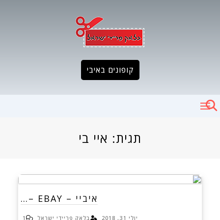
Ski
t
conten
קופונים באיבי
תגית:
איי בי
איביי – EBAY –…
יולי 31, 2018
בלאק פריידי ישראל
1