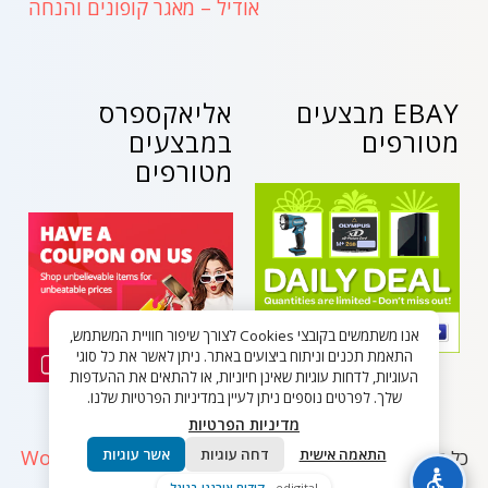
אודיל – מאגר קופונים והנחה
EBAY מבצעים
אליאקספרס
מטורפים
במבצעים
מטורפים
אנו משתמשים בקובצי Cookies לצורך שיפור חוויית המשתמש,
התאמת תכנים וניתוח ביצועים באתר. ניתן לאשר את כל סוגי
העוגיות, לדחות עוגיות שאינן חיוניות, או להתאים את ההעדפות
שלך. לפרטים נוספים ניתן לעיין במדיניות הפרטיות שלנו.
מדיניות הפרטיות
התאמה אישית
דחה עוגיות
אשר עוגיות
WordPress
כל הזכויות שמורות - בלאק פריידי ישראל 2026
Clothing Theme
- Powered by WordPress.
edigital -
קידום אורגני בגוגל