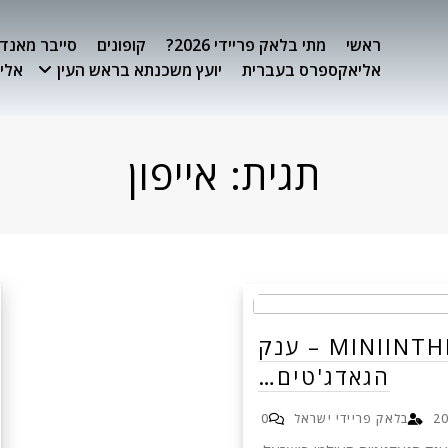
ראשי
מתי בלאק פריידי 2026?
קופונים
סייבר מאנדיי 26
אליאקספרס בעברית
יועץ משכנתא בראש העין
אלימ
תגית:
אייפון
MINIINTHEBOX – ענק
הגאדג'טים…
בלאק פריידי ישראל
0