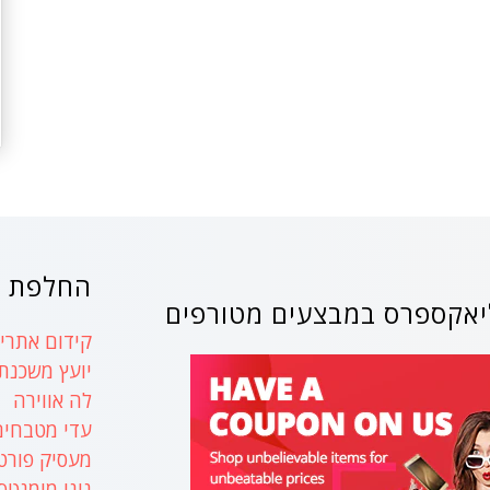
החלפת ק
אקספרס במבצעים מטורפים
קידום אתרים
יועץ משכנת
לה אווירה
עדי מטבחים
מעסיק פורט
נינו מומנטס