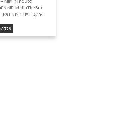
Box
iniInTheBox
האלקטרוניים. האתר משרת לקוחות 
אלקטרו