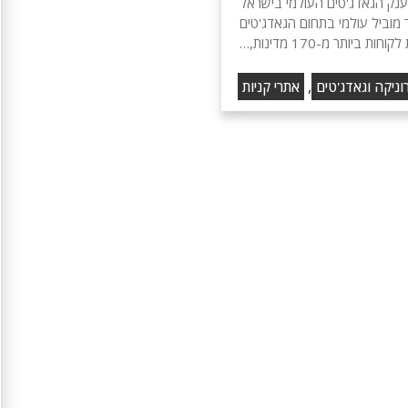
MiniInThe - ענק הגאדג'טים העולמי בישראל
M הוא אתר מוביל עולמי בתחום הגאדג'טים
ביותר מ-170 מדינות,…
,
ניקה וגאדג'טים
אתרי קניות