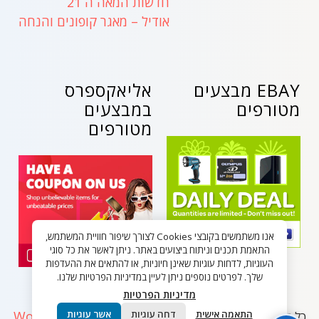
חדשות המאה ה 21
אודיל – מאגר קופונים והנחה
EBAY מבצעים
אליאקספרס
מטורפים
במבצעים
מטורפים
אנו משתמשים בקובצי Cookies לצורך שיפור חוויית המשתמש,
התאמת תכנים וניתוח ביצועים באתר. ניתן לאשר את כל סוגי
העוגיות, לדחות עוגיות שאינן חיוניות, או להתאים את ההעדפות
שלך. לפרטים נוספים ניתן לעיין במדיניות הפרטיות שלנו.
מדיניות הפרטיות
WordPress
התאמה אישית
דחה עוגיות
אשר עוגיות
כל הזכויות שמורות - בלאק פריידי ישראל 2026