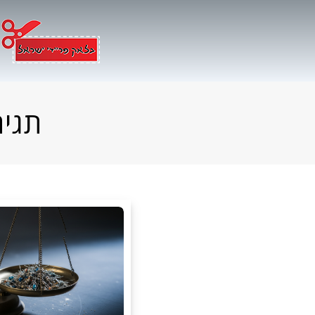
Ski
t
conten
תגי