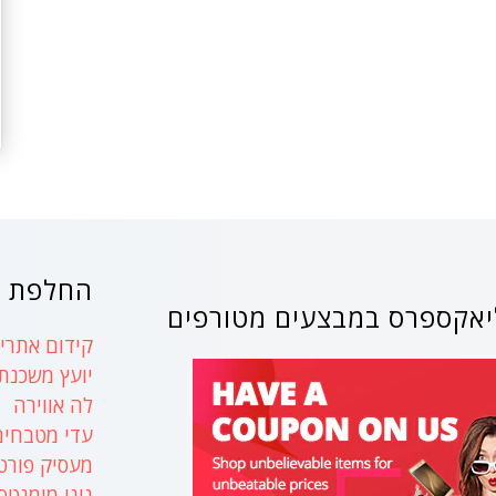
החלפת ק
אקספרס במבצעים מטורפים
קידום אתרים
יועץ משכנת
לה אווירה
עדי מטבחים
מעסיק פורט
נינו מומנטס